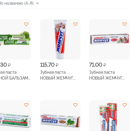
,30
115,70
71,00
₽
₽
₽
ая паста
Зубная паста
Зубная паста
НОЙ БАЛЬЗАМ
НОВЫЙ ЖЕМЧУГ
НОВЫЙ ЖЕМЧУГ
ей, алоэвера
Для всей семьи
Кальций 50мл
л
100мл