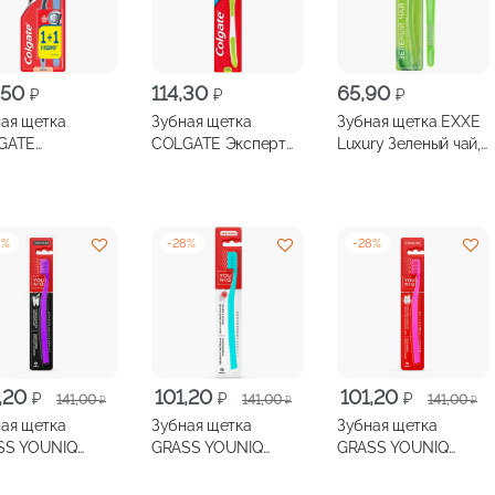
,50
114,30
65,90
₽
₽
₽
ая щетка
Зубная щетка
Зубная щетка EXXE
GATE
COLGATE Эксперт
Luxury Зеленый чай,
КОВЫЕ НИТИ
чистоты средняя
мягкая щетина
бесплатно
8
%
-
28
%
-
28
%
оначальная
ущая
Первоначальная
Текущая
Первоначальная
Текущая
1,20
101,20
101,20
₽
₽
₽
141,00
141,00
141,00
₽
₽
₽
:
цена
цена:
цена
цена:
ая щетка
Зубная щетка
Зубная щетка
авляла
20 ₽.
составляла
101,20 ₽.
составляла
101,20 ₽.
SS YOUNIQ
GRASS YOUNIQ
GRASS YOUNIQ
00 ₽.
141,00 ₽.
141,00 ₽.
кая 1шт
мягкая 1шт
средняя 1шт