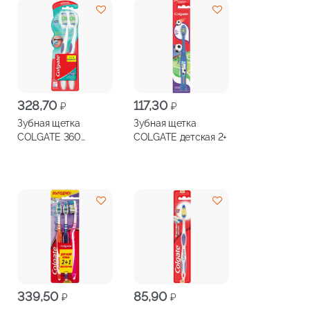
328,70
117,30
₽
₽
Зубная щетка
Зубная щетка
COLGATE 360
COLGATE детская 2+
суперчистота + 1
бесплатно
339,50
85,90
₽
₽