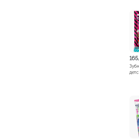
165
Зубн
детская Lo