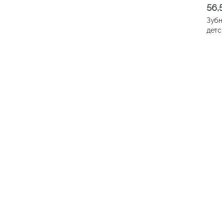
56
Зубн
детс
6-12
319
Зубн
детс
Teen