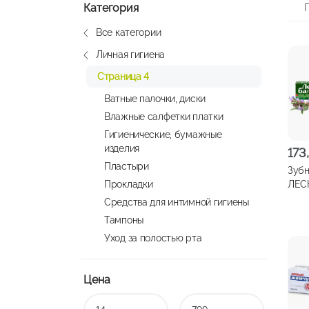
Категория
Все категории
Личная гигиена
Страница 4
Ватные палочки, диски
Влажные салфетки платки
Гигиенические, бумажные
изделия
173
Пластыри
Зубн
Прокладки
ЛЕС
Шалф
Средства для интимной гигиены
75м
Тампоны
Уход за полостью рта
Цена