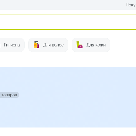
Поку
Искать:
Гигиена
Для волос
Для кожи
– товаров