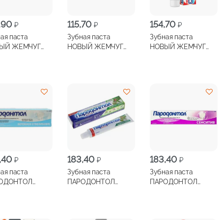
,90
115,70
154,70
₽
₽
₽
ая паста
Зубная паста
Зубная паста
ЫЙ ЖЕМЧУГ
НОВЫЙ ЖЕМЧУГ
НОВЫЙ ЖЕМЧУГ
лекс хвойный
Кора дуба 100мл
Тройное действие
зам 100мл
100мл
,40
183,40
183,40
₽
₽
₽
ая паста
Зубная паста
Зубная паста
ОДОНТОЛ
ПАРОДОНТОЛ
ПАРОДОНТОЛ
ежное
Лечебные травы 124г
Сенсетив 124г
ливание 124г