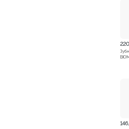
220
Зубн
BIOM
эффе
отбе
жест
146