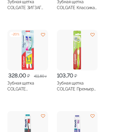
Зубная щетка
Зубная щетка
COLGATE ЗИГЗАГ
COLGATE Классика
средняя 2шт+3-я
плюс мягкая
бесплатно
-
20
%
Первоначальная
Текущая
328,00
103,70
₽
₽
411,60
₽
цена
цена:
Зубная щетка
Зубная щетка
составляла
328,00 ₽.
COLGATE
COLGATE Премьер
411,60 ₽.
ОТБЕЛИВАЮЩАЯ
ультра средней
ПЛЮС жесткая +
жесткости
1бесплатно