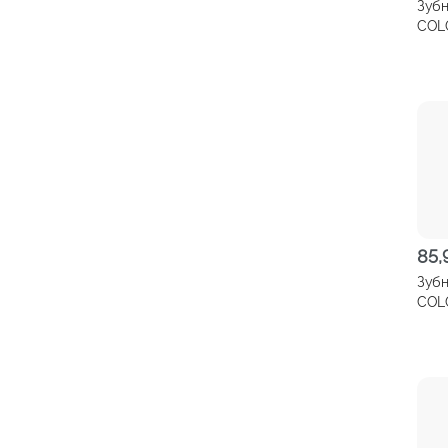
Зубн
COLG
85
Зубн
COL
плюс