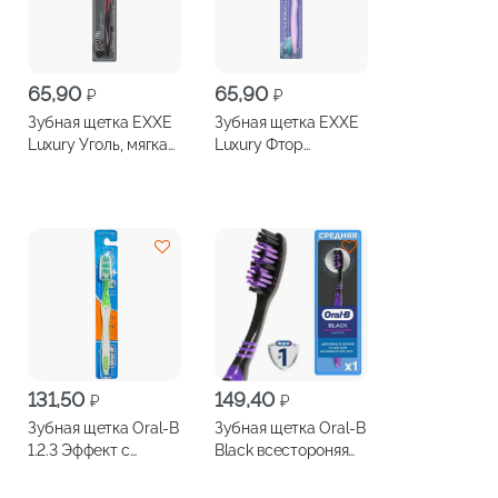
65,90
65,90
₽
₽
Зубная щетка EXXE
Зубная щетка EXXE
Luxury Уголь, мягкая
Luxury Фтор
щетина
отбеливающая,
мягкая щетина
131,50
149,40
₽
₽
Зубная щетка Oral-B
Зубная щетка Oral-B
1.2.3 Эффект с
Black всестороняя
колпачком средней
чистка средней
жесткости
жесткости