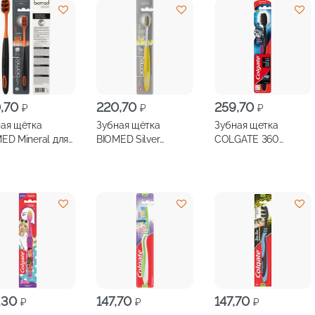
,70
220,70
259,70
₽
₽
₽
ая щётка
Зубная щётка
Зубная щетка
ED Mineral для
BIOMED Silver
COLGATE 360
ктивного
антибактериальная,
Древесный Уголь
ливания,
с ионами серебра
кая
средняя жесткость
,30
147,70
147,70
₽
₽
₽