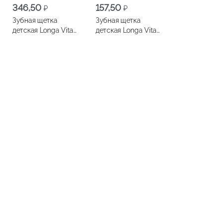
346,50
157,50
₽
₽
Зубная щетка
Зубная щетка
детская Longa Vita
детская Longa Vita
детская Влад А4 от
детская Фиксики от
3лет
3лет
64,50
64,50
₽
₽
Зубной порошок
Зубной порошок
ФИТОКОСМЕТИК
ФИТОКОСМЕТИК
Особый 75г
Отбеливающий 75г