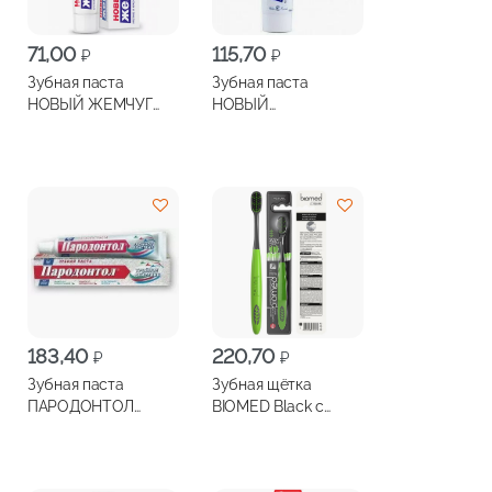
71,00
115,70
₽
₽
Зубная паста
Зубная паста
НОВЫЙ ЖЕМЧУГ
НОВЫЙ
Фтор 50мл
ЖЕМЧУГРомашка
100мл
183,40
220,70
₽
₽
Зубная паста
Зубная щётка
ПАРОДОНТОЛ
BIOMED Black c
Тройное действие
древесным углем,
124г
средняя жесткость