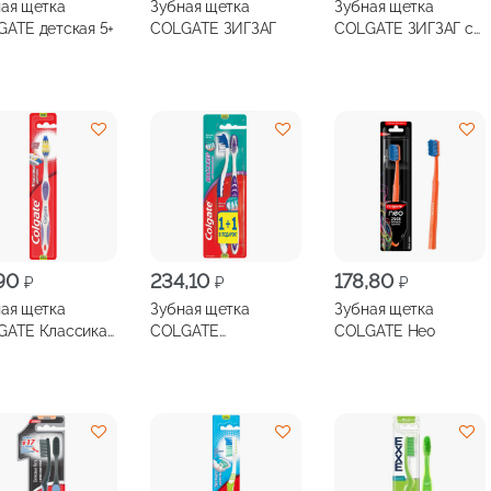
ая щетка
Зубная щетка
Зубная щетка
ATE детская 5+
COLGATE ЗИГЗАГ
COLGATE ЗИГЗАГ с
углем
,90
234,10
178,80
₽
₽
₽
ая щетка
Зубная щетка
Зубная щетка
GATE Классика
COLGATE
COLGATE Нео
 средняя
МАССАЖЕР
1+1бесплатно