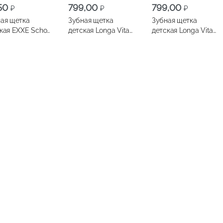
,50
799,00
799,00
₽
₽
₽
ая щетка
Зубная щетка
Зубная щетка
кая EXXE School
детская Longa Vita
детская Longa Vita
 лет мягкая
Angry Paw Patrol
L.O.L Surprise
электрическая от 3-
электрическая от 3-
х лет
х лет
,10
314,90
64,50
₽
₽
₽
ая щетка
Зубная щетка
Зубной порошок
кая ROCS Kids
детская SPLAT
ФИТОКОСМЕТИК
s 12-18лет
Джуниор
Мятный 75г