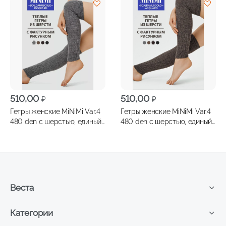
510,00
510,00
₽
₽
Гетры женские MiNiMi Var.4
Гетры женские MiNiMi Var.4
480 den с шерстью, единый
480 den с шерстью, единый
размер one size, цвет mineral
размер one size, цвет
melange
cappuccino melange
Веста
Категории