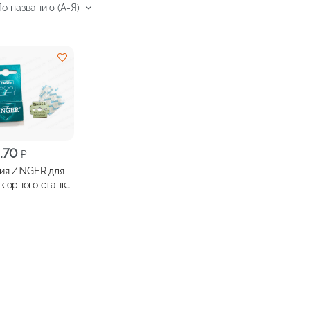
,70
₽
ия ZINGER для
кюрного станка
тук, арт.
DES-10-S