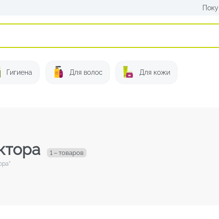
Поку
Искать:
Гигиена
Для волос
Для кожи
ктора
1 – товаров
ора”