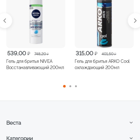
Первоначальная
Текущая
Первоначальная
Текущая
539,00
315,00
₽
₽
748,20
401,50
₽
₽
цена
цена:
цена
цена:
Гель для бритья NIVEA
Гель для бритья ARKO Cool
составляла
539,00 ₽.
составляла
315,00 ₽.
Восстанавливающий 200мл
охлаждающий 200мл
748,20 ₽.
401,50 ₽.
Веста
Категории