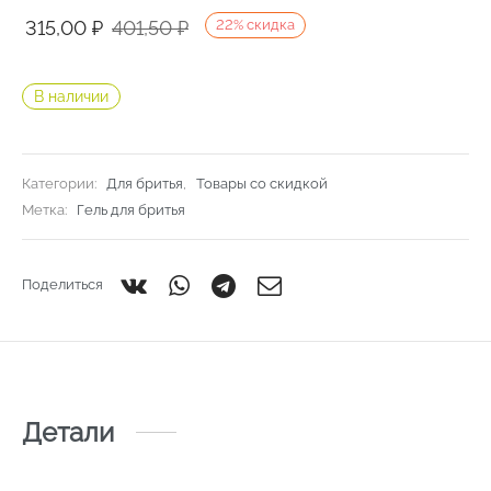
Первоначальная
Текущая
315,00
₽
401,50
₽
22
%
скидка
цена
цена:
составляла
315,00 ₽.
В наличии
401,50 ₽.
Категории:
Для бритья
,
Товары со скидкой
Метка:
Гель для бритья
Поделиться
Детали