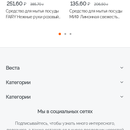
Первоначальная
Текущая
Первоначальная
Текущая
251,60
135,60
₽
₽
385,70
206,50
₽
₽
цена
цена:
цена
цена:
Средство для мытья посуды
Средство для мытья посуды
составляла
251,60 ₽.
составляла
135,60 ₽.
FAIRY Нежные руки розовый
МИФ Лимонная свежесть
385,70 ₽.
206,50 ₽.
жасмин и алое вера 900мл
500мл
Веста
Категории
Категории
Мы в социальных сетях
Подписывайтесь, чтобы узнать много интересного,
полезного, а также оставаться в курсе последних новостей