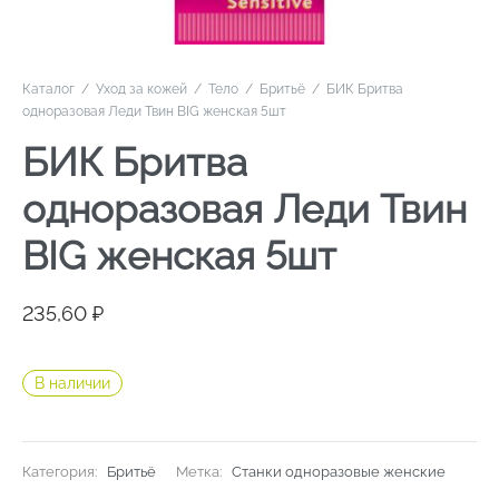
Каталог
/
Уход за кожей
/
Тело
/
Бритьё
/
БИК Бритва
одноразовая Леди Твин BIG женская 5шт
БИК Бритва
одноразовая Леди Твин
BIG женская 5шт
235,60
₽
В наличии
Категория:
Бритьё
Метка:
Станки одноразовые женские