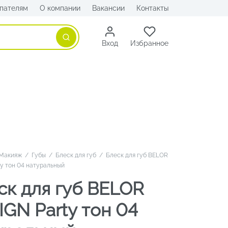
пателям
О компании
Вакансии
Контакты
Поиск
Вход
Избранное
Макияж
/
Губы
/
Блеск для губ
/
Блеск для губ BELOR
ty тон 04 натуральный
ск для губ BELOR
IGN Party тон 04