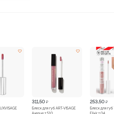
311,50
253,50
₽
₽
 LUXVISAGE
Блеск для губ ART-VISAGE
Блеск для гу
0
Avenue т.510
Elixir т.04