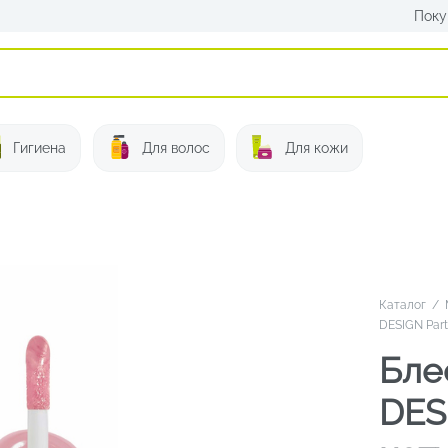
Поку
Искать:
Гигиена
Для волос
Для кожи
Каталог
/
DESIGN Par
Бле
DES