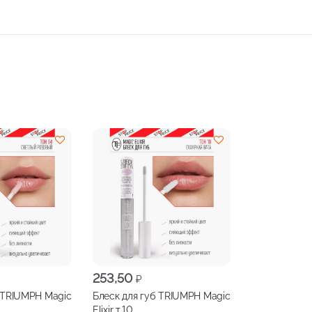
253,50
₽
б TRIUMPH Magic
Блеск для губ TRIUMPH Magic
Elixir т.10