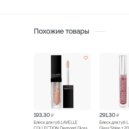
Похожие товары
193,30
291,30
₽
₽
Блеск для губ LAVELLE
Блеск для губ
COLLECTION Diamond Gloss
Glass Shine т.2