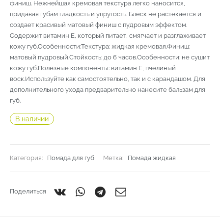
финиш. Нежнейшая кремовая текстура легко наносится,
придавая губам гладкость и упругость. Блеск не растекается и
создает красивый матовый финиш с пудровым эффектом.
Содержит витамин Е, который питает, смягчает и разглаживает
кожу губ.Особенности:Текстура: жидкая кремовая.Финиш:
матовый пудровый.Стойкость: до 6 часов.Особенности: не сушит
кожу губ.Полезные компоненты: витамин Е, пчелиный
воск.Используйте как самостоятельно, так и с карандашом. Для
дополнительного ухода предварительно нанесите бальзам для
губ.
В наличии
Категория:
Помада для губ
Метка:
Помада жидкая
Поделиться