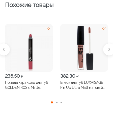
Похожие товары
236,50
382,30
₽
₽
Помада карандаш для губ
Блеск для губ LUXVISAGE
GOLDEN ROSE Matte
Pin Up Ultra Matt матовый
Lipstick Crayon №11
финиш, стойкая формула
т.37