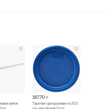
187,70
₽
зовых вилок
Тарелки одноразовые d=20,5
12шт
см цвет белый 12 шт