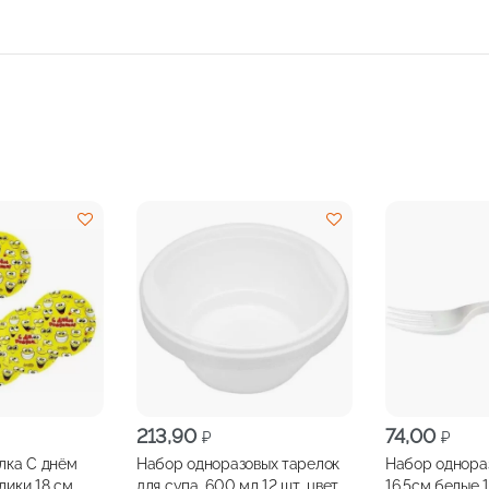
213,90
74,00
₽
₽
лка С днём
Набор одноразовых тарелок
Набор однора
лики 18 см
для супа, 600 мл 12 шт, цвет
16,5см белые 