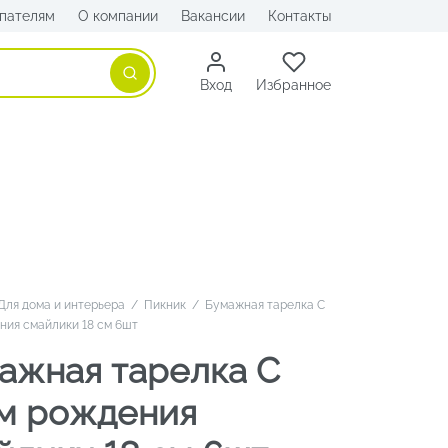
пателям
О компании
Вакансии
Контакты
Поиск
Вход
Избранное
Для дома и интерьера
/
Пикник
/
Бумажная тарелка С
ния смайлики 18 см 6шт
ажная тарелка С
м рождения