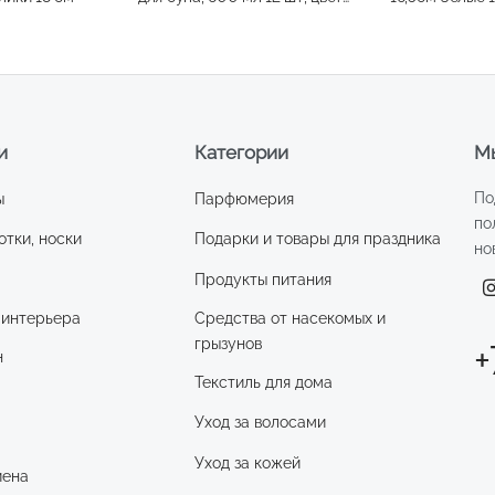
белый
и
Категории
Мы
По
ы
Парфюмерия
по
отки, носки
Подарки и товары для праздника
но
Продукты питания
 интерьера
Средства от насекомых и
грызунов
+
н
Текстиль для дома
Уход за волосами
и
Уход за кожей
иена