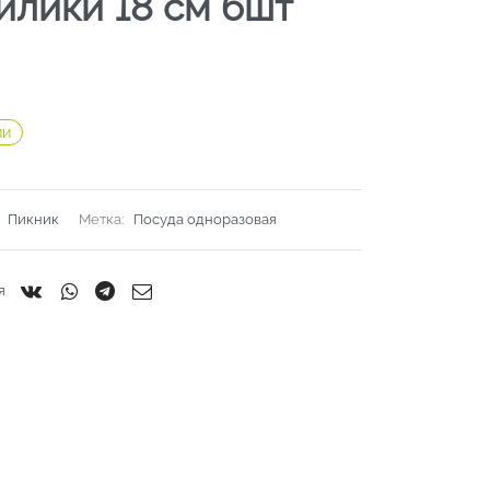
йлики 18 см 6шт
ии
:
Пикник
Метка:
Посуда одноразовая
я