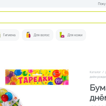
Поку
Искать:
Гигиена
Для волос
Для кожи
Каталог
/
днём рожде
Бум
днё