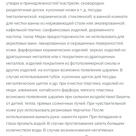
утвари и принадлежностей (кастрюли, сковородки,
разделочные доски, кухонные ножи и т. д, посуды
(металлической, керамической, стеклянной); в ванной комнате:
для чистки ванны из нержавеющей стали или эмалированной,
кафельной плитки, санфаянсовых изделий, деревянного
настила, тазов. Меры предосторожности: не использовать для
акриловых ванн, лакированных и окрашенных поверхностей,
кожи, фарфоровых керамических изделий, зеркал, изделий из
драгоценных металлов или с покрытием из драгоценных
металлов, изделий покрытием из фотополимерной смолы и
других изделий, на которых возможно появление царапин. В
случае использования губок, кухонных щеток для посуды,
металлических щеток и др, при очистке пластика, изделий из
меди, алюминия, китайского фарфора, мягкого пластика
возможно появление царапин при сильном воздействии! Беречь
от детей, тепла, прямых солнечных лучей. При чувствительной
коже рук использовать резиновые перчатки. После
использования вымыть руки, нанести крем. При попадании в
глаза промыть водой. В случае проглатывания запить большим
количеством воды. В случае возникновения негативных