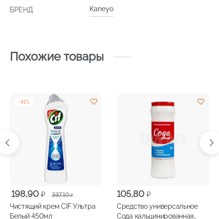
Kaneyo
БРЕНД
Похожие товары
-
41
%
Первоначальная
Текущая
198,90
105,80
₽
₽
337,10
₽
цена
цена:
Чистящий крем CIF Ультра
Средство универсальное
составляла
198,90 ₽.
Белый 450мл
Сода кальцинированная