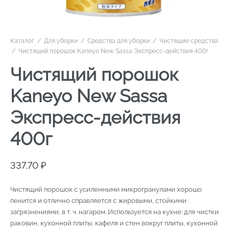
Каталог
/
Для уборки
/
Средства для уборки
/
Чистящие средства
/
Чистящий порошок Kaneyo New Sassa Экспресс-действия 400г
Чистящий порошок
Kaneyo New Sassa
Экспресс-действия
400г
337,70
₽
Чистящий порошок с усиленными микрогранулами хорошо
пенится и отлично справляется с жировыми, стойкими
загрязнениями, в т. ч. нагаром. Используется на кухне: для чистки
раковин, кухонной плиты, кафеля и стен вокруг плиты, кухонной