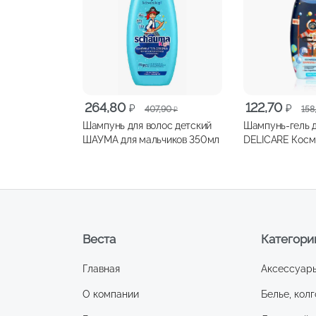
Первоначальная
Текущая
Первоначальна
Текущая
264,80
122,70
₽
₽
407,90
158
₽
цена
цена:
цена
цена:
Шампунь для волос детский
Шампунь-гель 
составляла
264,80 ₽.
составляла
122,70 ₽.
ШАУМА для мальчиков 350мл
DELICARE Косм
407,90 ₽.
158,00 ₽.
гам 300мл
Веста
Категори
Главная
Аксессуар
О компании
Белье, колг