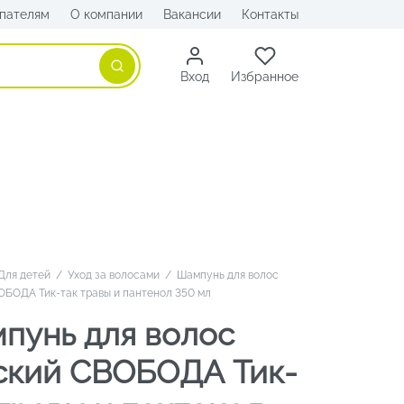
пателям
О компании
Вакансии
Контакты
Поиск
Вход
Избранное
Для детей
/
Уход за волосами
/
Шампунь для волос
ОБОДА Тик-так травы и пантенол 350 мл
пунь для волос
ский СВОБОДА Тик-