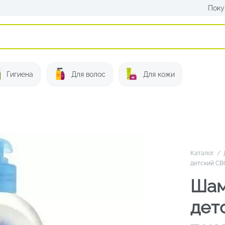
Поку
Искать:
Гигиена
Для волос
Для кожи
Каталог
/
детский СВ
Шам
дет