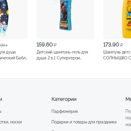
я
159,60
173,90
₽
₽
,00
₽
для душа
Детский шампунь-гель для
Шампунь дет
ический Бабл
душа 2 в 1 Супергерои
СОЛНЫШКО С
Тропический микс 250мл
Мандарин 20
и
Категории
Мы
По
ы
Парфюмерия
по
отки, носки
Подарки и товары для праздника
но