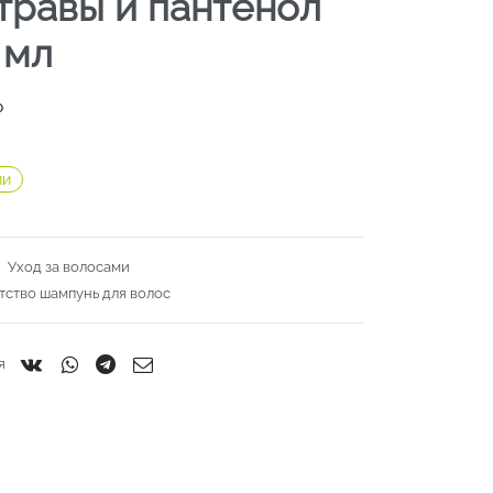
 травы и пантенол
 мл
₽
ии
:
Уход за волосами
тство шампунь для волос
я