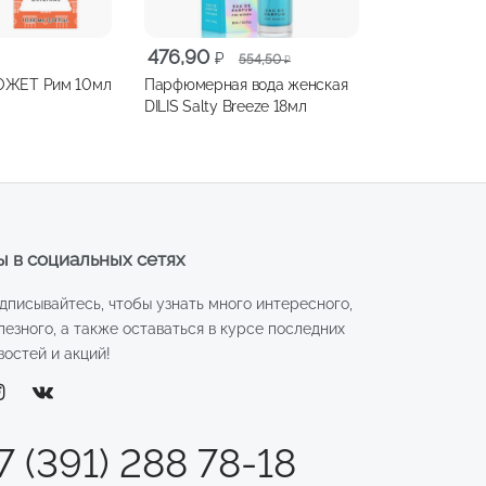
Первоначальная
Текущая
476,90
₽
554,50
₽
цена
цена:
Духи БЫТЬ МОЖЕТ Рим 10мл
Парфюмерная вода женская
составляла
476,90 ₽.
DILIS Salty Breeze 18мл
554,50 ₽.
 в социальных сетях
дписывайтесь, чтобы узнать много интересного,
лезного, а также оставаться в курсе последних
востей и акций!
7 (391) 288 78-18