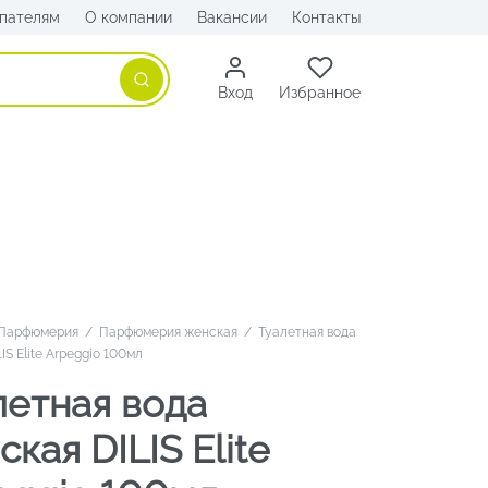
пателям
О компании
Вакансии
Контакты
Поиск
Вход
Избранное
Парфюмерия
/
Парфюмерия женская
/
Туалетная вода
IS Elite Arpeggio 100мл
летная вода
кая DILIS Elite