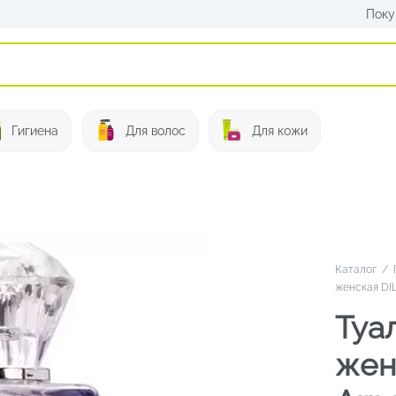
Поку
Искать:
Гигиена
Для волос
Для кожи
Каталог
/
женская DIL
Туа
женс