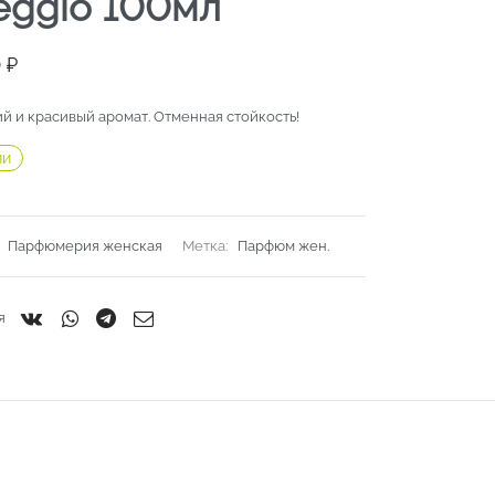
eggio 100мл
0
₽
й и красивый аромат. Отменная стойкость!
ии
:
Парфюмерия женская
Метка:
Парфюм жен.
я