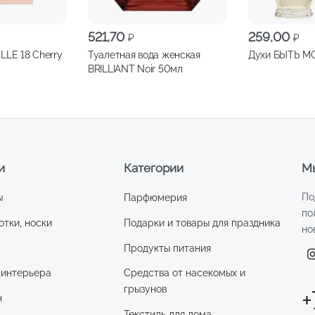
521,70
259,00
₽
₽
LLE 18 Cherry
Туалетная вода женская
BRILLIANT Noir 50мл
и
Категории
Мы
По
ы
Парфюмерия
по
отки, носки
Подарки и товары для праздника
но
Продукты питания
 интерьера
Средства от насекомых и
грызунов
+
н
Текстиль для дома