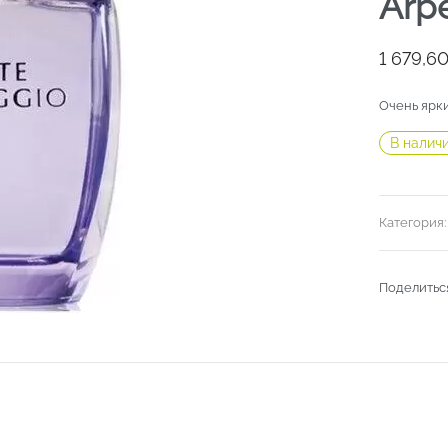
Arp
1 679,6
Очень ярки
В налич
Категория
Поделитьс