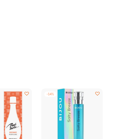
-
14
%