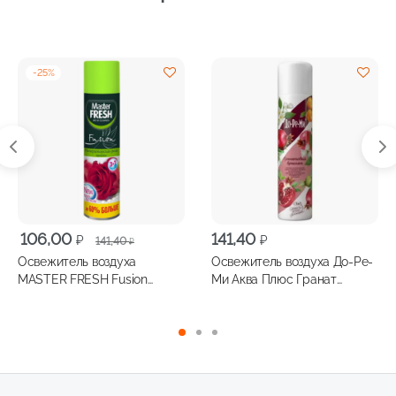
-
25
%
Первоначальная
Текущая
106,00
141,40
₽
₽
141,40
₽
цена
цена:
Освежитель воздуха
Освежитель воздуха До-Ре-
составляла
106,00 ₽.
MASTER FRESH Fusion
Ми Аква Плюс Гранат
141,40 ₽.
Императорская роза 300мл
300мл