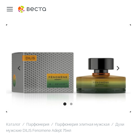
Каталог
/
Парфюмерия
/
Парфюмерия элитная мужская
/
Духи
мужские DILIS Fenomene Adept 75мл