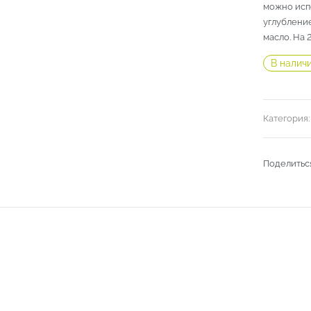
можно исп
углубление
масло. На 
В налич
Категория
Поделитьс