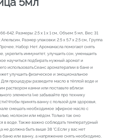
ица 5мл
66-642. Размеры: 2.5 x 1 x 1 см., Объем: 5 мл., Вес: 31
: Апельсин, Размер упаковки: 2.5 x 5.7 x 2.5 см., Группа
Прочее, Набор: Нет. Аромамасла помогают снять
, укрепить иммунитет, улучшить сон, уменьшить
ное научиться подбирать нужный аромат и
его использовать.Сеанс ароматерапии в бане и
ожет улучшить физическое и эмоциональное
 Для процедуры разведите масло в тёплой воде и
им раствором камни или поставьте вблизи
ьного элемента (не забывайте про технику
ти).Чтобы принять ванну с пользой для здоровья,
чале смешать необходимое эфирное масло с
лью, молоком или мёдом. Только так оно
ся в воде. Также важно соблюдать температурный
а не должна быть выше 38 °C.Если у вас нет
а баню или ванну, а напряжение снять необходимо,