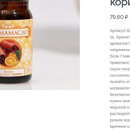
кор
79,60
₽
Артикул: 12
гр., Аромат
ароматов: 
напряжение
боли. Глав
правильно 
сауне пом
состояние.
полейте эт
нагревател
безопаснос
нужно вна
морской со
растворит
режим: вод
времени н