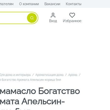
пателям
О компании
Вакансии
Контакты
Поиск
Вход
Избранное
Для дома и интерьера
/
Ароматизация дома
/
Арома
/
 Богатство Аромата Апельсин-корица 5мл
мамасло Богатство
мата Апельсин-