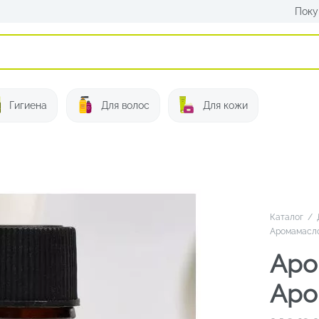
Поку
Искать:
Гигиена
Для волос
Для кожи
Каталог
/
Аромамасло
Аро
Аро