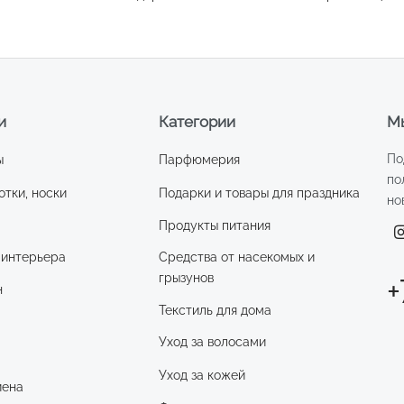
57,90 ₽.
упаковке четырёхгранник
10мл
и
Категории
Мы
По
ы
Парфюмерия
по
отки, носки
Подарки и товары для праздника
но
Продукты питания
 интерьера
Средства от насекомых и
грызунов
+
н
Текстиль для дома
Уход за волосами
и
Уход за кожей
иена