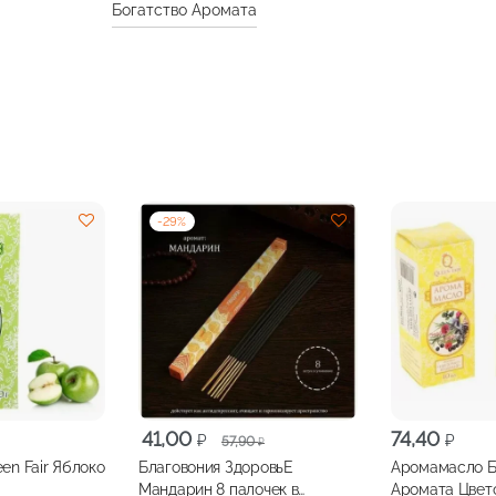
Богатство Аромата
-
29
%
Первоначальная
Текущая
41,00
74,40
₽
₽
57,90
₽
цена
цена:
ir Яблоко
Благовония ЗдоровьЕ
Аромамасло Б
составляла
41,00 ₽.
Мандарин 8 палочек в
Аромата Цвет