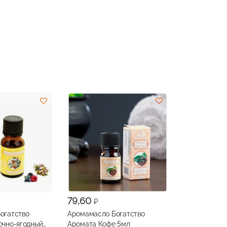
79,60
₽
огатство
Аромамасло Богатство
очно-ягодный
Аромата Кофе 5мл