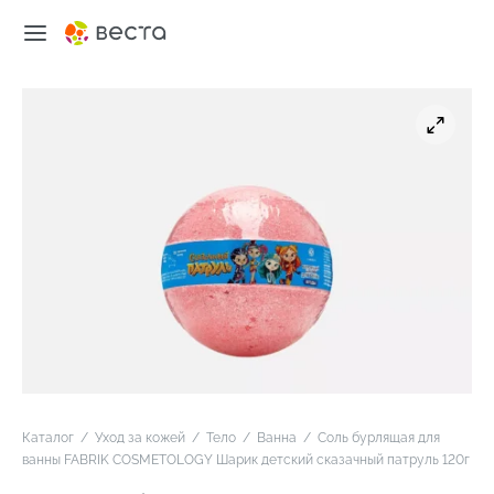
Каталог
/
Уход за кожей
/
Тело
/
Ванна
/
Соль бурлящая для
ванны FABRIK COSMETOLOGY Шарик детский сказачный патруль 120г