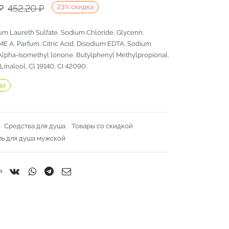
ачальная
я
₽
452,20
₽
23
%
скидка
um Laureth Sulfate, Sodium Chloride, Glycenn.
яла
.
E A, Parfum, Citric Acid, Disodium EDTA, Sodium
.
Alpha-Isomethyl lonone, Butylphenyl Methylpropional,
inalool, Cl 19140, CI 42090.
ии
:
Средства для душа
,
Товары со скидкой
ль для душа мужской
я