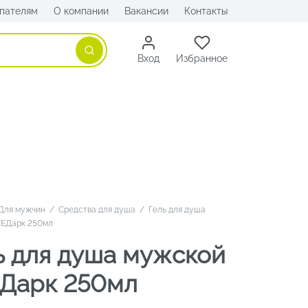
пателям
О компании
Вакансии
Контакты
Поиск
Вход
Избранное
Для мужчин
/
Средства для душа
/
Гель для душа
XEДарк 250мл
ь для душа мужской
Дарк 250мл