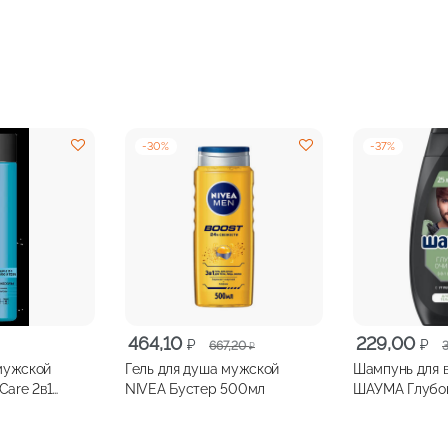
-
30
%
-
37
%
Первоначальная
Текущая
Первоначальн
Текущая
464,10
229,00
₽
₽
667,20
₽
цена
цена:
цена
цена:
мужской
Гель для душа мужской
Шампунь для 
составляла
464,10 ₽.
составляла
229,00 ₽.
are 2в1
NIVEA Бустер 500мл
ШАУМА Глубок
667,20 ₽.
365,80 ₽.
в 1 360мл