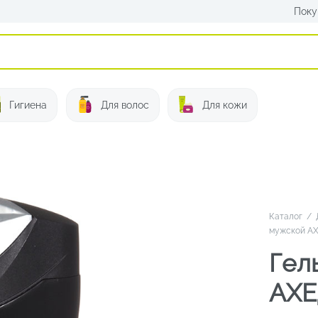
Поку
Искать:
Гигиена
Для волос
Для кожи
Каталог
/
мужской A
Гел
AXE