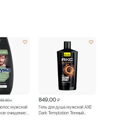
ая
849,00
₽
365,80
₽
волос мужской
Гель для душа мужской AXE
ое очищение 3
Dark Temptation Темный
Шоколад, 610 мл