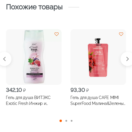
Похожие товары
342,10
93,30
₽
₽
Гель для душа ВИТЭКС
Гель для душа CAFE MIMI
Exotic Fresh Инжир и
SuperFood Малина&Зеленый
Сакура, 500мл
чай дой-пак 100мл