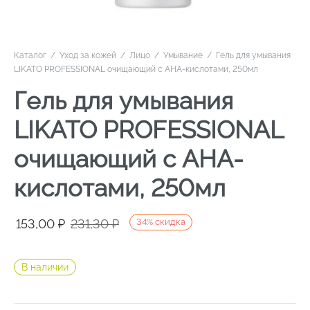
Каталог
/
Уход за кожей
/
Лицо
/
Умывание
/
Гель для умывания
LIKATO PROFESSIONAL очищающий с АНА-кислотами, 250мл
Гель для умывания
LIKATO PROFESSIONAL
очищающий с АНА-
кислотами, 250мл
Первоначальная
Текущая
153,00
₽
231,30
₽
34
%
скидка
цена
цена:
составляла
153,00 ₽.
В наличии
231,30 ₽.