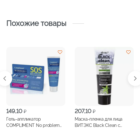
Похожие товары
149,10
207,10
₽
₽
Гель-аппликатор
Маска-пленка для лица
COMPLIMENT No problem
ВИТЭКС Black Clean с
от прыщей 25 мл
активированным
бамбуковым углем, 75мл