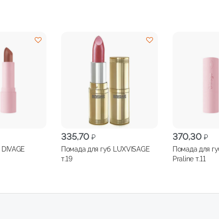
335,70
370,30
₽
₽
 DIVAGE
Помада для губ LUXVISAGE
Помада для г
т.19
Praline т.11