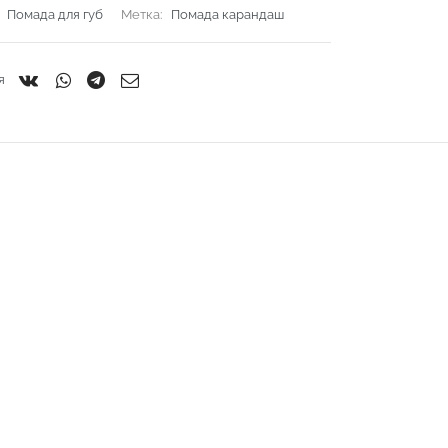
:
Помада для губ
Метка:
Помада карандаш
я