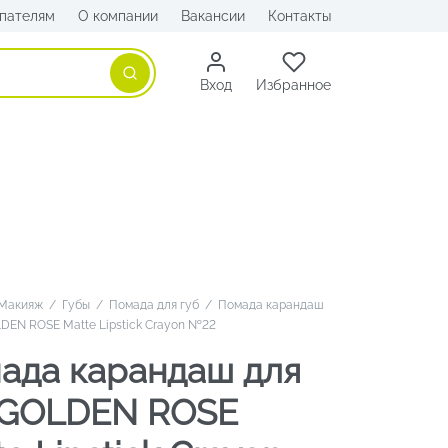
пателям
О компании
Вакансии
Контакты
Поиск
Вход
Избранное
Макияж
/
Губы
/
Помада для губ
/
Помада карандаш
LDEN ROSE Matte Lipstick Crayon №22
ада карандаш для
 GOLDEN ROSE