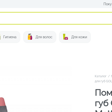
Поку
Искать:
Гигиена
Для волос
Для кожи
Каталог
/
для губ GO
Пом
губ