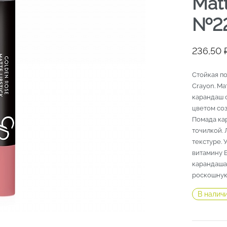
Matt
№2
236,50
Стойкая по
Crayon. Ма
карандаш 
цветом соз
Помада ка
точилкой.
текстуре. 
витамину Е
карандаша 
роскошную
В налич