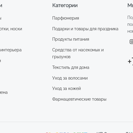
и
Категории
Мы
По
ы
Парфюмерия
по
отки, носки
Подарки и товары для праздника
но
Продукты питания
 интерьера
Средства от насекомых и
грызунов
+
н
Текстиль для дома
Уход за волосами
и
Уход за кожей
иена
Фармацевтические товары