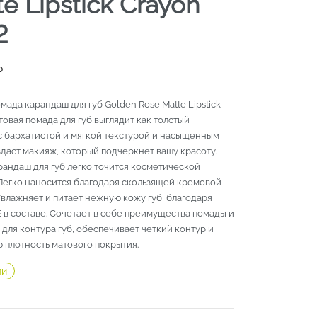
e Lipstick Crayon
2
₽
мада карандаш для губ Golden Rose Matte Lipstick
товая помада для губ выглядит как толстый
с бархатистой и мягкой текстурой и насыщенным
даст макияж, который подчеркнет вашу красоту.
рандаш для губ легко точится косметической
 Легко наносится благодаря скользящей кремовой
Увлажняет и питает нежную кожу губ, благодаря
 в составе. Сочетает в себе преимущества помады и
для контура губ, обеспечивает четкий контур и
 плотность матового покрытия.
ии