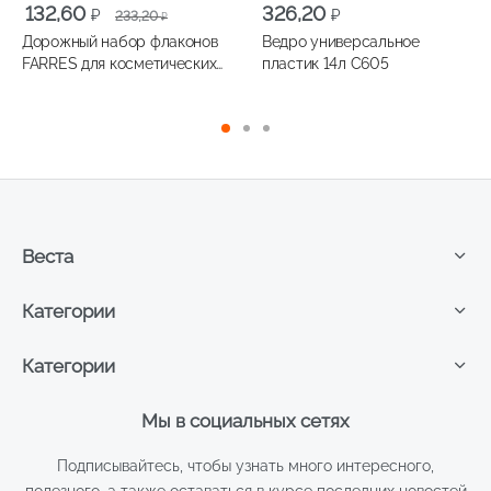
Первоначальная
Текущая
132,60
326,20
₽
₽
233,20
₽
цена
цена:
Дорожный набор флаконов
Ведро универсальное
составляла
132,60 ₽.
FARRES для косметических
пластик 14л С605
233,20 ₽.
средств, 6 предметов,
арт.LX001
Веста
Категории
Категории
Мы в социальных сетях
Подписывайтесь, чтобы узнать много интересного,
полезного, а также оставаться в курсе последних новостей