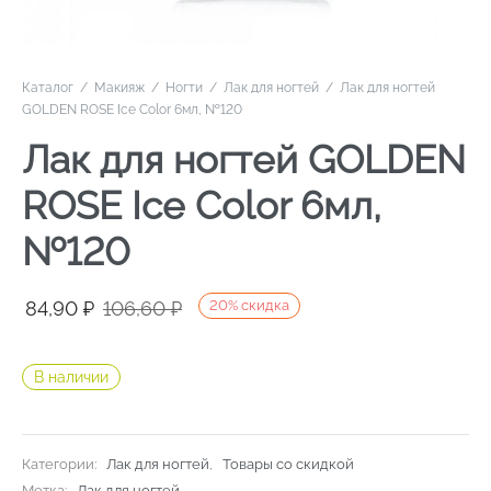
Каталог
/
Макияж
/
Ногти
/
Лак для ногтей
/
Лак для ногтей
GOLDEN ROSE Ice Color 6мл, №120
Лак для ногтей GOLDEN
ROSE Ice Color 6мл,
№120
Первоначальная
Текущая
84,90
₽
106,60
₽
20
%
скидка
цена
цена:
составляла
84,90 ₽.
В наличии
106,60 ₽.
Категории:
Лак для ногтей
,
Товары со скидкой
Метка:
Лак для ногтей