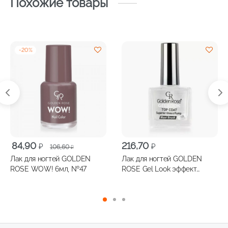
Похожие товары
-
20
%
Первоначальная
Текущая
84,90
216,70
₽
₽
106,60
₽
цена
цена:
Лак для ногтей GOLDEN
Лак для ногтей GOLDEN
составляла
84,90 ₽.
ROSE WOW! 6мл, №47
ROSE Gel Look эффект
106,60 ₽.
гелевого покрытия 10,5мл