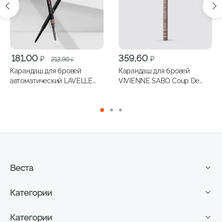
Первоначальная
Текущая
181,00
359,60
₽
₽
212,90
₽
цена
цена:
Карандаш для бровей
Карандаш для бровей
составляла
181,00 ₽.
автоматический LAVELLE
VIVIENNE SABO Coup De
212,90 ₽.
COLLECTION Slim Brow
Genie, т.002
Pencil, тон 02 коричневый
Веста
Категории
Категории