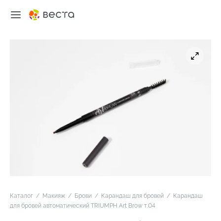
Каталог
/
Макияж
/
Брови
/
Карандаш для бровей
/
Карандаш
для бровей автоматический TRIUMPH Art Brow т.04