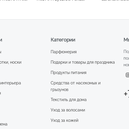
№004
Brow т.02
и
Категории
Мы
По
ы
Парфюмерия
по
отки, носки
Подарки и товары для праздника
но
Продукты питания
 интерьера
Средства от насекомых и
грызунов
+
н
Текстиль для дома
Уход за волосами
и
Уход за кожей
иена