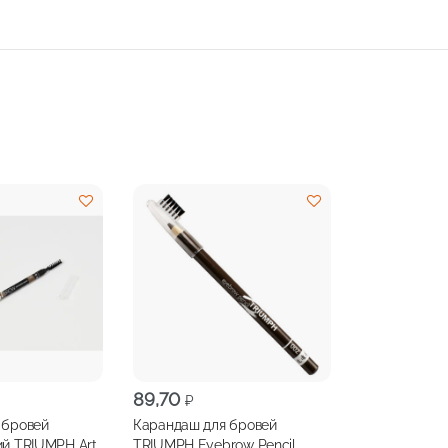
89,70
₽
 бровей
Карандаш для бровей
ий TRIUMPH Art
TRIUMPH Eyebrow Pencil