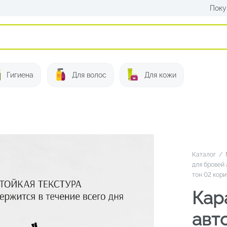
Поку
Искать:
Гигиена
Для волос
Для кожи
Каталог
/
для бровей
тон 02 кор
Кар
авт