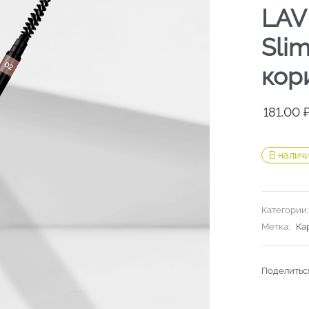
LAV
Slim
кор
Первон
Текуща
181,00
цена
цена:
составл
181,00 ₽
В налич
212,90 ₽
Категории
Метка:
Ка
Поделитьс