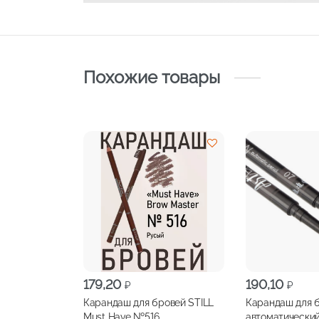
Похожие товары
179,20
190,10
₽
₽
Карандаш для бровей STILL
Карандаш для 
Must Have №516
автоматически