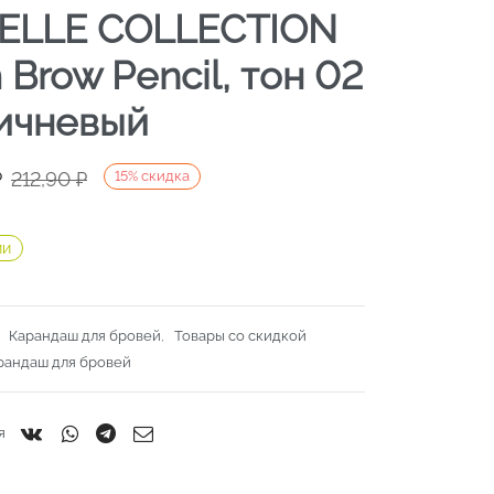
ELLE COLLECTION
 Brow Pencil, тон 02
ичневый
ачальная
я
₽
212,90
₽
15
%
скидка
яла
.
ии
.
:
Карандаш для бровей
,
Товары со скидкой
рандаш для бровей
я