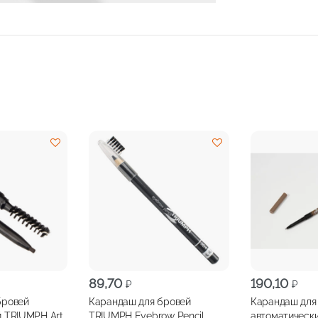
89,70
190,10
₽
₽
бровей
Карандаш для бровей
Карандаш для
й TRIUMPH Art
TRIUMPH Eyebrow Pencil
автоматическ