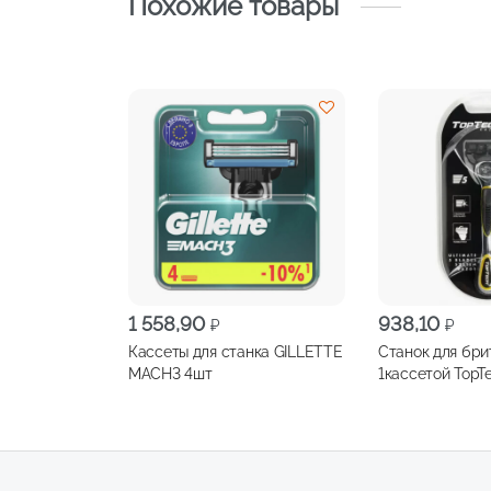
Похожие товары
1 558,90
938,10
₽
₽
Кассеты для станка GILLETTE
Станок для бри
MACH3 4шт
1кассетой TopTe
(Совместимы с Gi