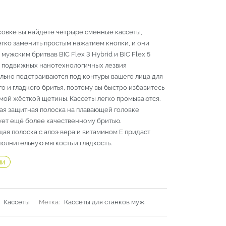
ковке вы найдёте четрыре сменные кассеты,
гко заменить простым нажатием кнопки, и они
 мужским бритвав BIC Flex 3 Hybrid и BIC Flex 5
ри подвижных нанотехнологичных лезвия
льно подстраиваются под контуры вашего лица для
о и гладкого бритья, поэтому вы быстро избавитесь
амой жёсткой щетины. Кассеты легко промываются.
ая защитная полоска на плавающей головке
ует ещё более качественному бритью.
ая полоска с алоэ вера и витамином Е придаст
олнительную мягкость и гладкость.
ии
:
Кассеты
Метка:
Кассеты для станков муж.