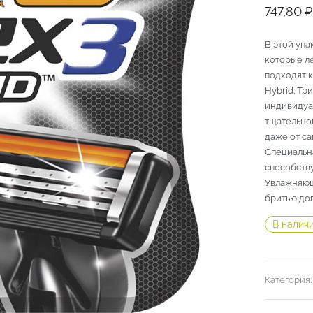
747,80
₽
В этой упа
которые ле
подходят к
Hybrid. Т
индивидуа
тщательног
даже от с
Специальн
способств
Увлажняющ
бритью доп
В налич
Категория