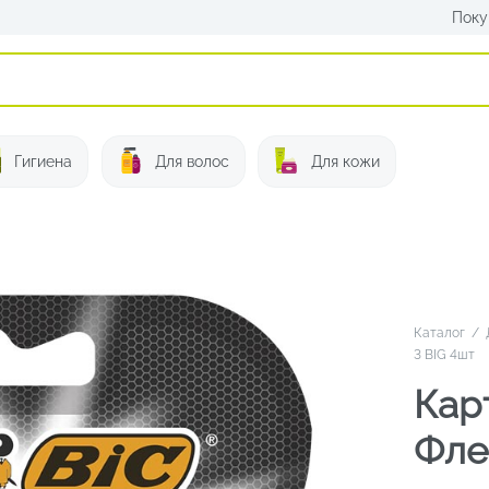
Поку
Искать:
Гигиена
Для волос
Для кожи
Каталог
/
3 BIG 4шт
Кар
Фле