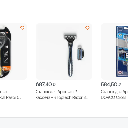
687,40
584,50
₽
₽
тья с
Станок для бритья с 2
Станок для бр
ch Razor 5
кассетами TopTech Razor 3
DORCO Cross 
llete Fusion )
(Совместимы с Gillete Mach3)