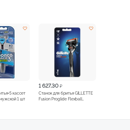
1 627,30
₽
итья+5 кассет
Станок для бритья GILLETTE
мужской 1 шт
Fusion Proglide Flexball
1кассета