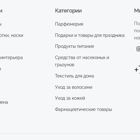
и
Категории
Мы
По
ы
Парфюмерия
по
отки, носки
Подарки и товары для праздника
но
Продукты питания
 интерьера
Средства от насекомых и
грызунов
+
н
Текстиль для дома
Уход за волосами
и
Уход за кожей
иена
Фармацевтические товары