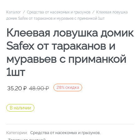
Каталог
/
Средства от насекомых и грызунов
/
Клеевая ловушка
домик Safex от тараканов и муравьев с приманкой 1шт
Клеевая ловушка домик
Safex от тараканов и
муравьев с приманкой
1шт
Первоначальная
Текущая
35,20
₽
48,90
₽
28
%
скидка
цена
цена:
составляла
35,20 ₽.
В наличии
48,90 ₽.
Категории:
Средства от насекомых и грызунов
,