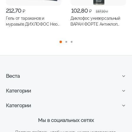
Первоначальная
Текущая
212,70
102,80
₽
₽
137,10
₽
цена
цена:
Гель от тараканов и
Дихлофос универсальный
составляла
102,80 ₽.
муравьёв ДИХЛОФОС Нео
ВАРАН ФОРТЕ Антиклоп
137,10 ₽.
75мл
200мл
Веста
Категории
Категории
Мы в социальных сетях