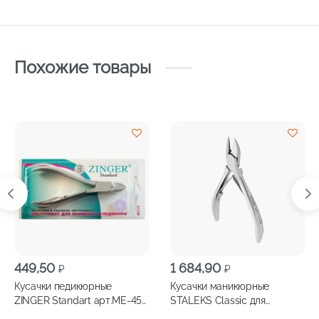
Похожие товары
449,50
1 684,90
₽
₽
Кусачки педикюрные
Кусачки маникюрные
ZINGER Standart арт.МЕ-45-
STALEKS Classic для
S
маникюра и педикюра,