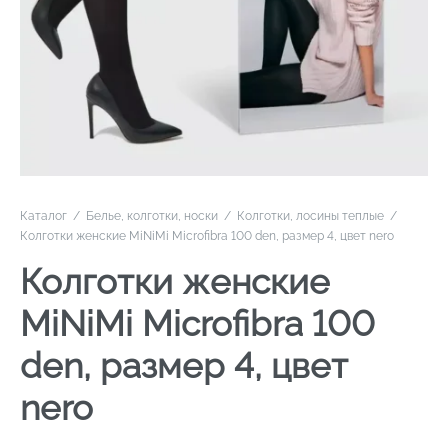
Каталог
/
Белье, колготки, носки
/
Колготки, лосины теплые
/
Колготки женские MiNiMi Microfibra 100 den, размер 4, цвет nero
Колготки женские
MiNiMi Microfibra 100
den, размер 4, цвет
nero