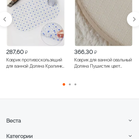
287,60
366,30
₽
₽
Коврик противоскользящий
Коврик для ванной овальный
для ванной Доляна Крапинка
Доляна Пушистик цвет
цвет микс 35*60
белый 40*60см
Веста
Категории