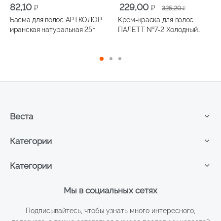
Первоначальная
Текущая
82,10
229,00
₽
₽
325,20
₽
цена
цена:
Басма для волос АРТКОЛОР
Крем-краска для волос
составляла
229,00 ₽.
иранская натуральная 25г
ПАЛЕТТ №7-2 Холодный
325,20 ₽.
русый
Веста
Категории
Категории
Мы в социальных сетях
Подписывайтесь, чтобы узнать много интересного,