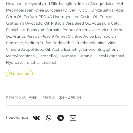
Hexanediol, Hydrolyzed Silk, Mangifera Indica (Mango) Juice, Mel,
Methylparaben, Olea Europaea (Olive) Fruit Oil, Oryza Sativa (Rice)
Germ Oil, Parfum, PEG-40 Hydrogenated Castor Oil, Persea
Gratissima (Avocado) Oil, Pistacia Vera Seed Oil, Potassium Cetyl
Phosphate, Potassium Sorbate, Prunus Armeniaca (Apricot) Kernel
Oil, Prunus Persica (Peach) Kernel Oil, Sine Adipe Lac, Sodium
Benzoate, Sodium Sulfite, Trideceth-9, Triethanolamine, Vitis
Vinifera (Grape) Seed Oil, Alpha-Isomethyl Ionone, Butylphenyl
Methylpropional, Citronellol, Coumarin, Geraniol, Hexyl Cinnamal,
Hydroxycitronellal, Linalool.
В наличии
Категория:
Руки
Метка:
Крем для рук
Поделиться