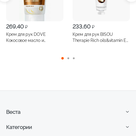
269,40
233,60
₽
₽
Крем для рук DOVE
Крем для рук BISOU
Кокосовое масло и
Therapie Rich oils&vitamin E
миндальное молочко 75мл
интенсивное питание 60мл
Веста
Категории