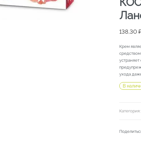
КО
Лан
138,30
Крем явля
средством
устраняет 
предупреж
ухода даже
В налич
Категория
Поделитьс