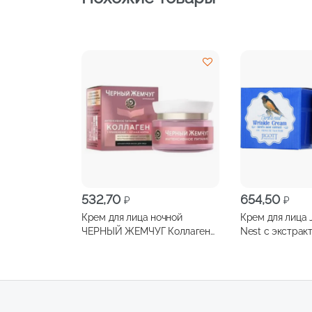
532,70
654,50
₽
₽
Крем для лица ночной
Крем для лица J
ЧЕРНЫЙ ЖЕМЧУГ Коллаген
Nest с экстрак
интенсивное питание 46мл
ласточкиного г