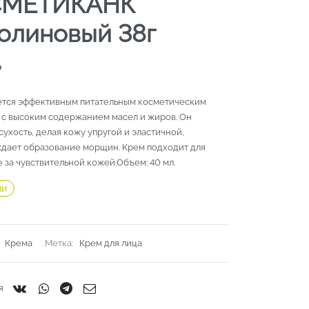
СМЕТИКАНК
олиновый 38г
₽
ется эффективным питательным косметическим
 с высоким содержанием масел и жиров. Он
сухость, делая кожу упругой и эластичной,
дает образование морщин. Крем подходит для
 за чувствительной кожей.Объем: 40 мл.
ии
:
Крема
Метка:
Крем для лица
я