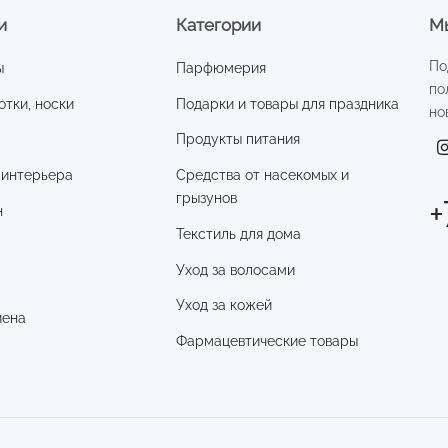
и
Категории
Мы
По
ы
Парфюмерия
по
отки, носки
Подарки и товары для праздника
но
Продукты питания
 интерьера
Средства от насекомых и
грызунов
+
н
Текстиль для дома
Уход за волосами
и
Уход за кожей
иена
Фармацевтические товары