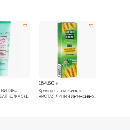
164,50
₽
а ВИТЭКС
Крем для лица ночной
АЯ КОЖА 5в1
ЧИСТАЯ ЛИНИЯ Интенсивное
питание для сухой кожи с
маслом ростков пшеницы 40
мл