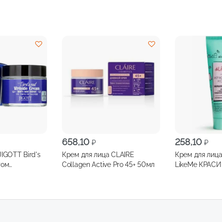
658,10
258,10
₽
₽
IGOTT Bird's
Крем для лица CLAIRE
Крем для лиц
том
Collagen Active Pro 45+ 50мл
LikeMe КРАСИВ
незда 70мл
SPF8 50мл