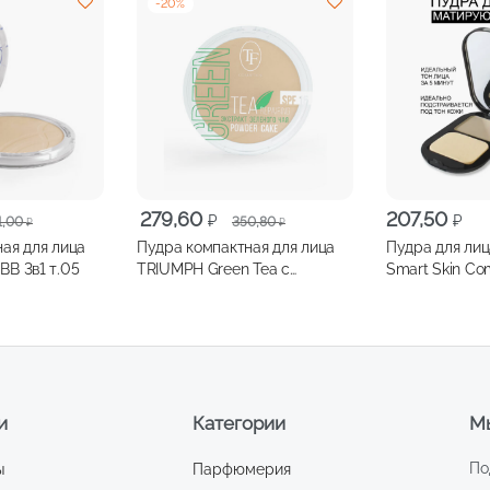
-
20
%
я
Первоначальная
Текущая
279,60
207,50
₽
₽
1,00
350,80
₽
₽
цена
цена:
ая для лица
Пудра компактная для лица
Пудра для ли
составляла
279,60 ₽.
B 3в1 т.05
TRIUMPH Green Tea с
Smart Skin C
350,80 ₽.
экстрактом зеленого чая т.03
матирующая, 
(натуральный)
и
Категории
Мы
По
ы
Парфюмерия