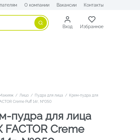
пателям
О компании
Вакансии
Контакты
Поиск
Вход
Избранное
Макияж
/
Лицо
/
Пудра для лица
/
Крем-пудра для
ACTOR Creme Puff 14г, №050
м-пудра для лица
 FACTOR Creme