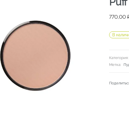
Puf
770,00
В налич
Категория
Метка:
Пу
Поделитьс