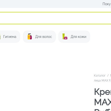
Поку
Искать:
Гигиена
Для волос
Для кожи
Каталог
/
лица MAX F
Кре
MAX