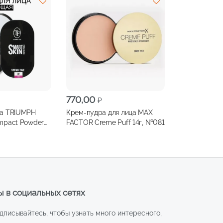
770,00
₽
ца TRIUMPH
Крем-пудра для лица MAX
ompact Powder
FACTOR Creme Puff 14г, №081
т.02
 в социальных сетях
дписывайтесь, чтобы узнать много интересного,