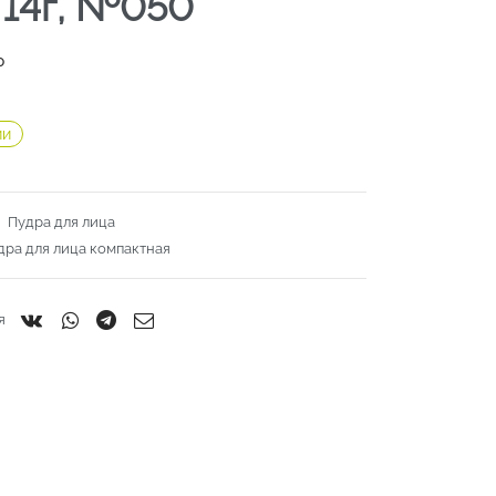
f 14г, №050
₽
ии
:
Пудра для лица
дра для лица компактная
я