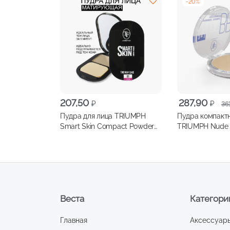
-
20
%
Первоначальна
Текущая
207,50
287,90
₽
₽
36
цена
цена:
Пудра для лица TRIUMPH
Пудра компактн
составляла
287,90 ₽.
Smart Skin Compact Powder
TRIUMPH Nude B
361,00 ₽.
матирующая, т.03 (розово-
бежевый)
Веста
Категори
Главная
Аксессуар