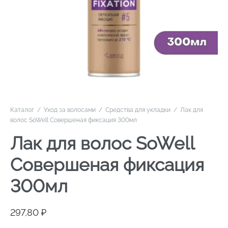
Каталог
/
Уход за волосами
/
Средства для укладки
/
Лак для
волос SoWell Совершеная фиксация 300мл
Лак для волос SoWell
Совершеная фиксация
300мл
297,80
₽