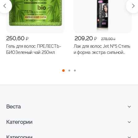
Первоначальная
Текущая
250,60
209,20
₽
₽
278,90
₽
цена
цена:
Гель для волос ПРЕЛЕСТЬ-
Лак для волос Jet №5 Стиль
составляла
209,20 ₽.
БИОЗеленый чай 250мл
и форма экстра сильной
278,90 ₽.
фиксации 300мл
Веста
Категории
Категории