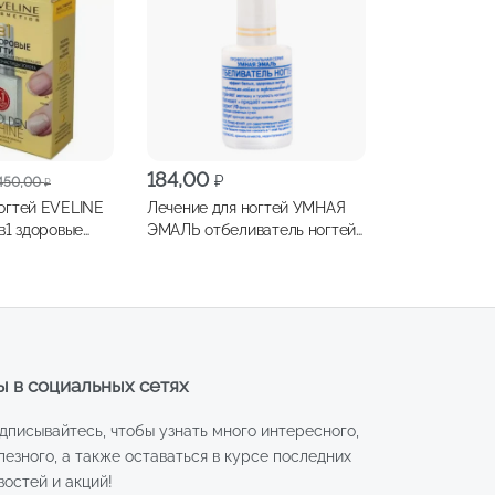
ая
184,00
₽
450,00
₽
огтей EVELINE
Лечение для ногтей УМНАЯ
8в1 здоровые
ЭМАЛЬ отбеливатель ногтей
очастицами
11мл
 в социальных сетях
дписывайтесь, чтобы узнать много интересного,
лезного, а также оставаться в курсе последних
востей и акций!