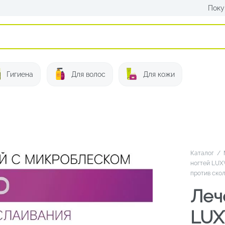
Поку
Искать:
Гигиена
Для волос
Для кожи
Каталог
/
ногтей LUX
против скол
Леч
LUX