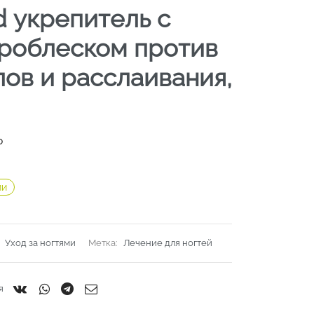
d укрепитель с
роблеском против
лов и расслаивания,
₽
ии
:
Уход за ногтями
Метка:
Лечение для ногтей
я