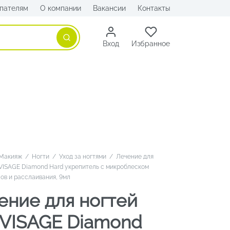
пателям
О компании
Вакансии
Контакты
Поиск
Вход
Избранное
Макияж
/
Ногти
/
Уход за ногтями
/
Лечение для
VISAGE Diamond Hard укрепитель с микроблеском
ов и расслаивания, 9мл
ение для ногтей
VISAGE Diamond