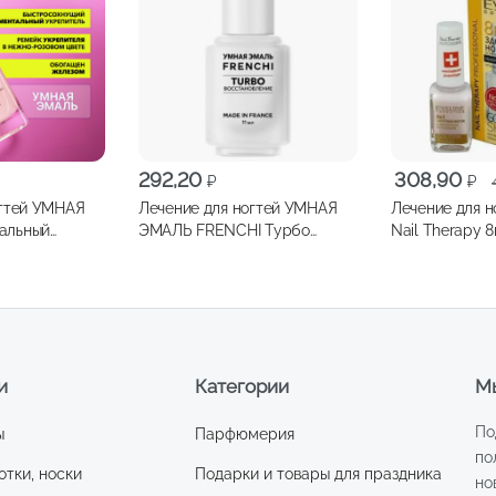
Первоначальн
Текущая
292,20
308,90
₽
₽
цена
цена:
огтей УМНАЯ
Лечение для ногтей УМНАЯ
Лечение для н
составляла
308,90 ₽.
альный
ЭМАЛЬ FRENCHI Турбо
Nail Therapy 
450,00 ₽.
тей с железом
восстановление 11мл
ногти с микр
серебра 12мл
и
Категории
Мы
По
ы
Парфюмерия
по
отки, носки
Подарки и товары для праздника
но