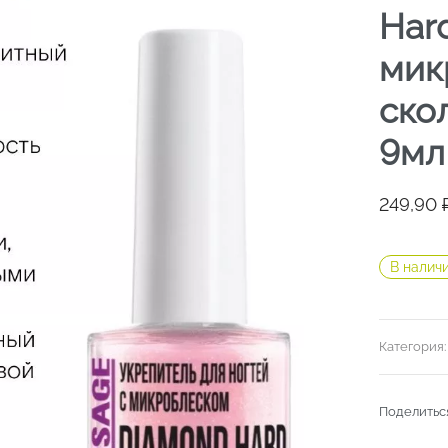
Har
мик
ско
9мл
249,90
В налич
Категория
Поделитьс