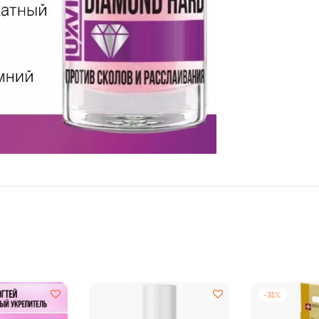
-
31
%