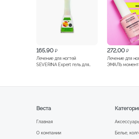
165,90
272,00
₽
₽
Лечение для ногтей
Лечение для н
SEVERINA Expert гель для
ЭМАЛЬ момент
удаления кутикулы 5
укрепитель ног
витаминов № 711
11мл
Веста
Категори
Главная
Аксессуар
О компании
Белье, колг