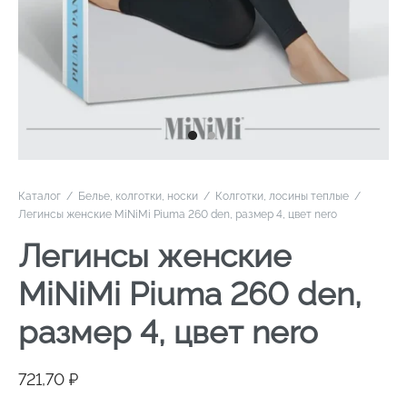
Каталог
/
Белье, колготки, носки
/
Колготки, лосины теплые
/
Легинсы женские MiNiMi Piuma 260 den, размер 4, цвет nero
Легинсы женские
MiNiMi Piuma 260 den,
размер 4, цвет nero
721,70
₽