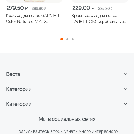
Первоначальная
Текущая
Первоначальная
Текущая
279,50
229,00
₽
₽
386,80
325,20
₽
₽
цена
цена:
цена
цена:
Краска для волос GARNIER
Крем-краска для волос
составляла
279,50 ₽.
составляла
229,00 ₽.
Color Naturals №4.12
ПАЛЕТТ C10 серебристый
386,80 ₽.
325,20 ₽.
Холодный шатен
блондин
Веста
Категории
Категории
Мы в социальных сетях
Подписывайтесь, чтобы узнать много интересного,