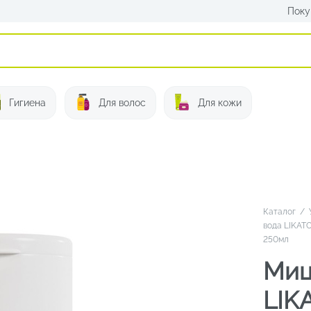
Поку
Искать:
Гигиена
Для волос
Для кожи
Каталог
/
вода LIKAT
250мл
Миц
LIK