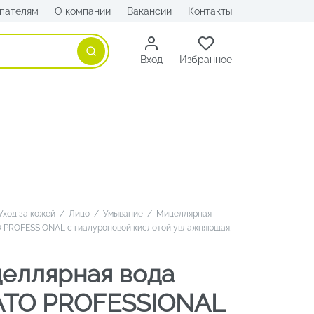
пателям
О компании
Вакансии
Контакты
Поиск
Вход
Избранное
Уход за кожей
/
Лицо
/
Умывание
/
Мицеллярная
O PROFESSIONAL с гиалуроновой кислотой увлажняющая,
еллярная вода
ATO PROFESSIONAL