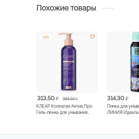
Похожие товары
-
14
%
Первоначальная
Текущая
313,50
314,30
₽
₽
364,60
₽
цена
цена:
КЛЕАР Коллаген Актив Про
Пенка для умы
составляла
313,50 ₽.
Гель-пенка для умывания
ЛИНИЯ Идеаль
364,60 ₽.
195мл
BOOM!Collectio