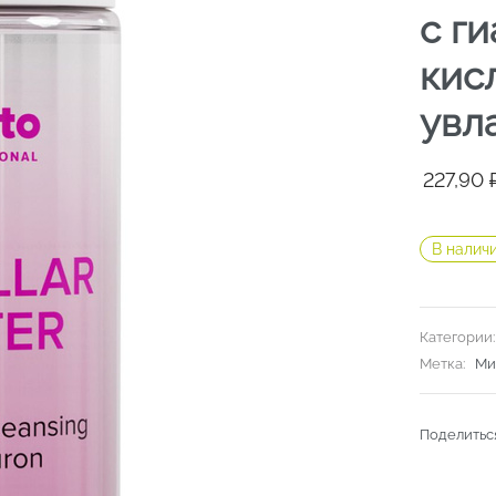
с г
кис
увл
Первон
Текуща
227,90
цена
цена:
составл
227,90 ₽
В налич
344,50 ₽
Категории
Метка:
Ми
Поделитьс