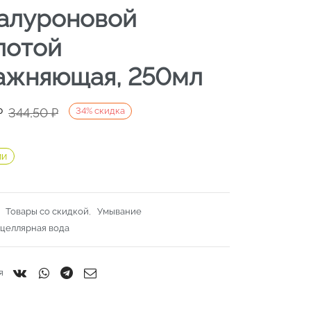
иалуроновой
лотой
ажняющая, 250мл
ачальная
я
₽
344,50
₽
34
%
скидка
яла
.
ии
.
:
Товары со скидкой
,
Умывание
целлярная вода
я