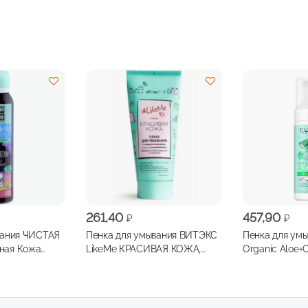
261,40
457,90
₽
₽
вания ЧИСТАЯ
Пенка для умывания ВИТЭКС
Пенка для ум
ная Кожа
LikeMe КРАСИВАЯ КОЖА,
Organic Aloe+
n 150мл
200мл
очищающе-ус
150мл