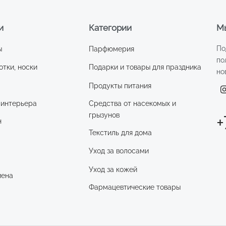
и
Категории
Мы
По
ы
Парфюмерия
по
отки, носки
Подарки и товары для праздника
но
Продукты питания
 интерьера
Средства от насекомых и
грызунов
+
н
Текстиль для дома
Уход за волосами
и
Уход за кожей
иена
Фармацевтические товары