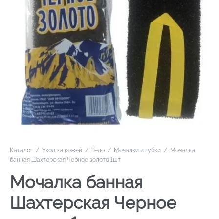
Каталог
/
Уход за кожей
/
Тело
/
Мочалки и губки
/
Мочалка
банная Шахтерская Черное золото 1шт
Мочалка банная
Шахтерская Черное