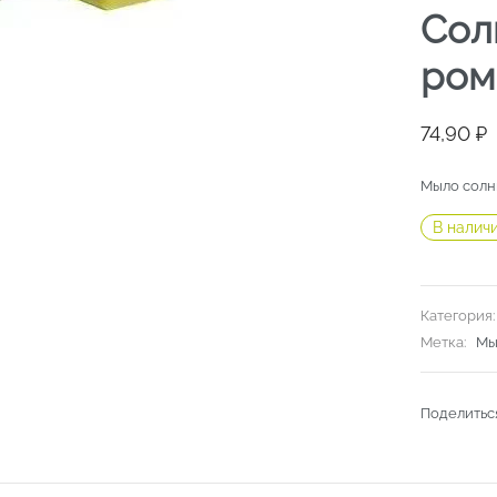
Сол
ром
74,90
₽
Мыло солны
В налич
Категория
Метка:
Мы
Поделитьс