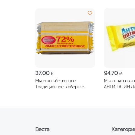
37,00
94,70
₽
₽
Мыло хозяйственное
Мыло-пятновыв
Традиционное в обертке
АНТИПЯТИН Ли
светлое 72% 150г
Веста
Категори