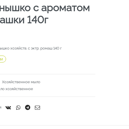
нышко с ароматом
ашки 140г
шко хозяйств. с эктр. ромаш 140 г
ии
:
Хозяйственное мыло
ло хозяйственное
я