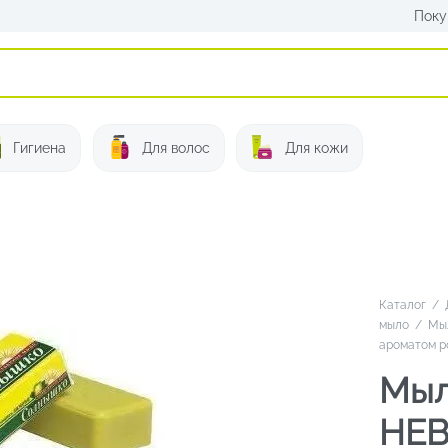
Поку
Искать:
Гигиена
Для волос
Для кожи
Каталог
/
мыло
/
Мыл
ароматом р
Мыл
НЕВ