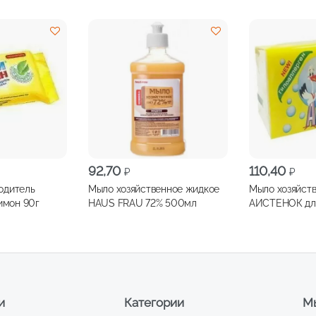
92,70
110,40
₽
₽
одитель
Мыло хозяйственное жидкое
Мыло хозяйст
мон 90г
HAUS FRAU 72% 500мл
АИСТЕНОК для
белья 200г
и
Категории
Мы