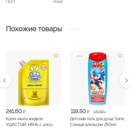
ПОЛ
male
Похожие товары
-
30
%
Первоначальная
Текущая
241,60
119,50
₽
₽
171,90
₽
цена
цена:
Крем-мыло жидкое
Детский гель для душа Sonic
составляла
119,50 ₽.
УШАСТЫЙ НЯНЬ с алоэ
Сочный апельсин 250мл
171,90 ₽.
дой-пак 500мл