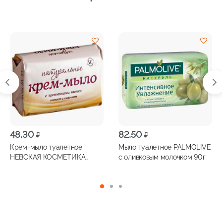
48,30
82,50
₽
₽
Крем-мыло туалетное
Мыло туалетное PALMOLIVE
НЕВСКАЯ КОСМЕТИКА
с оливковым молочком 90г
Натуральное с протеинами
шелка 90г