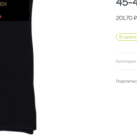
45-
201,70
₽
В налич
Категория
Поделитьс