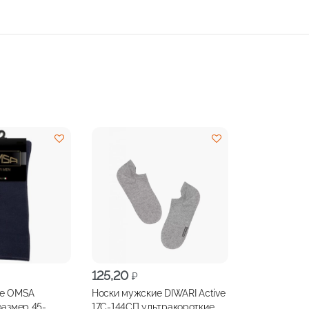
125,20
₽
ие OMSA
Носки мужские DIWARI Active
размер 45-
17С-144СП ультракороткие