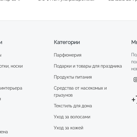
размер 27, цвет белый
47,цвет синий
и
Категории
Мы
По
ы
Парфюмерия
по
отки, носки
Подарки и товары для праздника
но
Продукты питания
 интерьера
Средства от насекомых и
грызунов
+
н
Текстиль для дома
Уход за волосами
и
Уход за кожей
иена