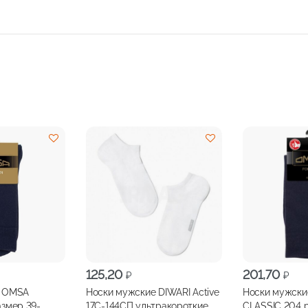
125,20
201,70
₽
₽
е OMSA
Носки мужские DIWARI Active
Носки мужск
змер 39-
17С-144СП ультракороткие
CLASSIC 204 