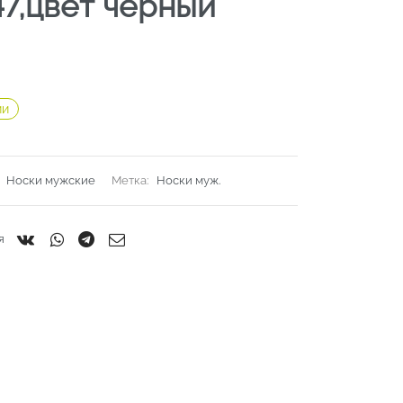
47,цвет черный
ии
:
Носки мужские
Метка:
Носки муж.
я