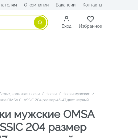
пателям
О компании
Вакансии
Контакты
Поиск
Вход
Избранное
Белье, колготки, носки
/
Носки
/
Носки мужские
/
кие OMSA CLASSIC 204 размер 45-47,цвет черный
ки мужские OMSA
SSIC 204 размер