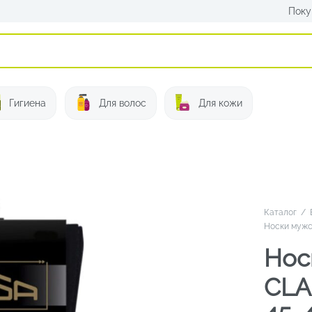
Поку
Искать:
Гигиена
Для волос
Для кожи
Каталог
/
Носки мужс
Нос
CLA