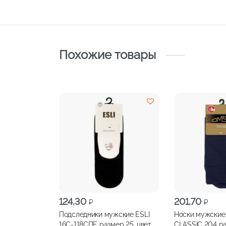
Похожие товары
124,30
201,70
₽
₽
Подследники мужские ESLI
Носки мужски
16С-118СПЕ размер 25, цвет
CLASSIC 204 ра