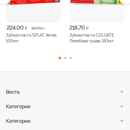
Первоначальная
Текущая
224,00
218,70
₽
₽
367,70
₽
цена
цена:
Зубная паста SPLAT Актив
Зубная паста COLGATE
составляла
224,00 ₽.
100мл
Лечебные травы 150мл
367,70 ₽.
Веста
Категории
Категории