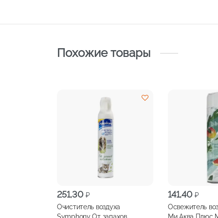
Похожие товары
251,30
141,40
₽
₽
Очиститель воздуха
Освежитель воз
Symphony От запахов
Ми Аква Плюс 