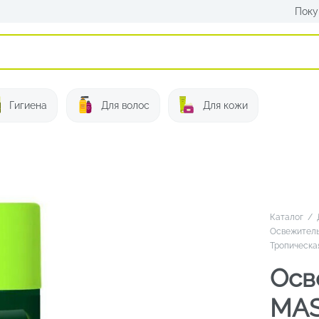
Поку
Искать:
Гигиена
Для волос
Для кожи
Каталог
/
Освежитель
Тропическа
Осв
MAS