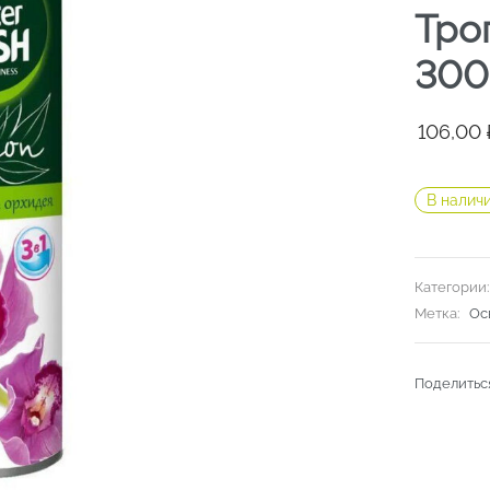
Тро
300
Первон
Текуща
106,00
цена
цена:
составл
106,00 ₽
В налич
141,40 ₽.
Категории
Метка:
Ос
Поделитьс