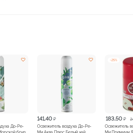
-
25
%
Первоначальн
Текущая
141,40
183,50
₽
₽
2
цена
цена:
духа До-Ре-
Освежитель воздуха До-Ре-
Освежитель в
составляла
183,50 ₽.
Морской бриз
Ми Аква Плюс Белый чай
Ми Премиум Я