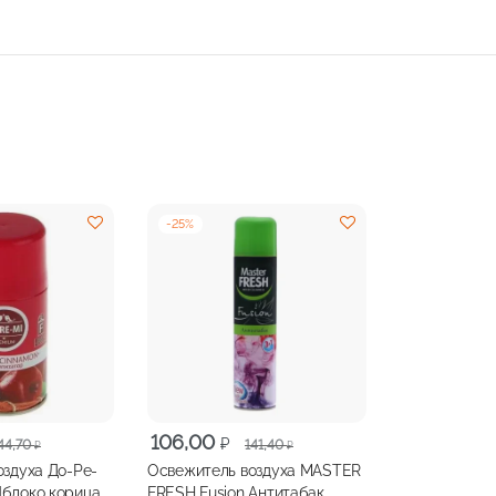
-
25
%
ая
Первоначальная
Текущая
106,00
₽
44,70
141,40
₽
₽
цена
цена:
оздуха До-Ре-
Освежитель воздуха MASTER
составляла
106,00 ₽.
блоко корица,
FRESH Fusion Антитабак