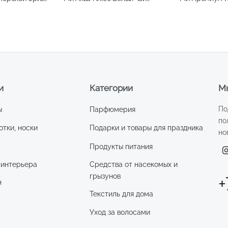
244,70 ₽.
300мл
сменный блок
и
Категории
Мы
По
ы
Парфюмерия
по
отки, носки
Подарки и товары для праздника
но
Продукты питания
 интерьера
Средства от насекомых и
грызунов
+
н
Текстиль для дома
Уход за волосами
и