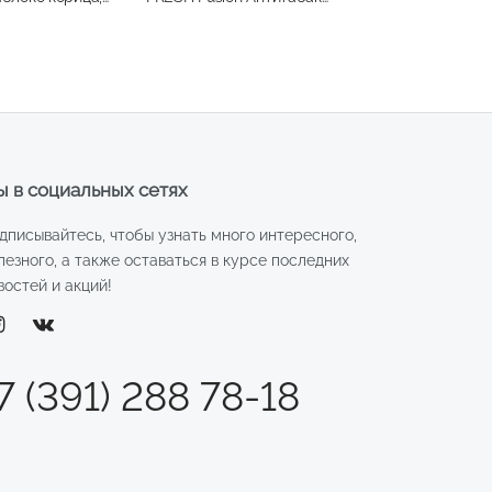
141,40 ₽.
 250мл
300мл
 в социальных сетях
дписывайтесь, чтобы узнать много интересного,
лезного, а также оставаться в курсе последних
востей и акций!
7 (391) 288 78-18