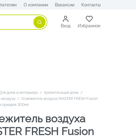
пателям
О компании
Вакансии
Контакты
Поиск
Вход
Избранное
Для дома и интерьера
/
Ароматизация дома
/
 воздуха
/
Освежитель воздуха MASTER FRESH Fusion
я орхидея 300мл
ежитель воздуха
TER FRESH Fusion