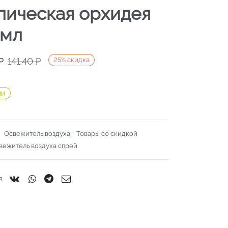
пическая орхидея
мл
ачальная
я
₽
141,40
₽
25
%
скидка
яла
.
ии
:
Освежитель воздуха
,
Товары со скидкой
вежитель воздуха спрей
я