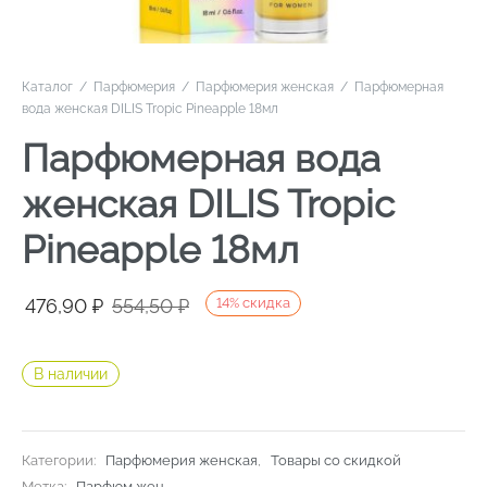
Каталог
/
Парфюмерия
/
Парфюмерия женская
/
Парфюмерная
вода женская DILIS Tropic Pineapple 18мл
Парфюмерная вода
женская DILIS Tropic
Pineapple 18мл
Первоначальная
Текущая
476,90
₽
554,50
₽
14
%
скидка
цена
цена:
составляла
476,90 ₽.
В наличии
554,50 ₽.
Категории:
Парфюмерия женская
,
Товары со скидкой
Метка:
Парфюм жен.