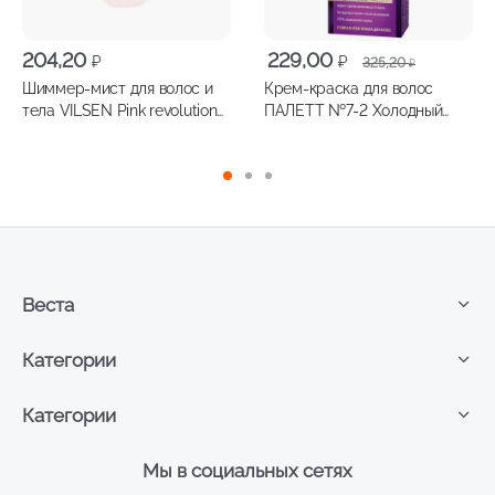
Первоначальная
Текущая
204,20
229,00
₽
₽
325,20
₽
цена
цена:
Шиммер-мист для волос и
Крем-краска для волос
составляла
229,00 ₽.
тела VILSEN Pink revolution
ПАЛЕТТ №7-2 Холодный
325,20 ₽.
150мл
русый
Веста
Категории
Категории
Мы в социальных сетях