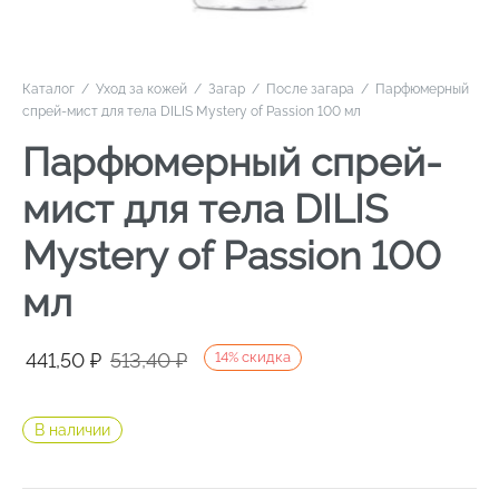
Каталог
/
Уход за кожей
/
Загар
/
После загара
/
Парфюмерный
спрей-мист для тела DILIS Mystery of Passion 100 мл
Парфюмерный спрей-
мист для тела DILIS
Mystery of Passion 100
мл
Первоначальная
Текущая
441,50
₽
513,40
₽
14
%
скидка
цена
цена:
составляла
441,50 ₽.
В наличии
513,40 ₽.