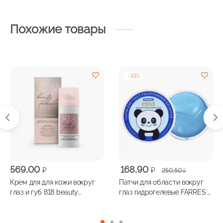
Похожие товары
-
33
%
Первоначальная
Текущая
569,00
168,90
₽
₽
250,50
₽
цена
цена:
Крем для для кожи вокруг
Патчи для области вокруг
составляла
168,90 ₽.
глаз и губ 818 beauty
глаз гидрогелевые FARRES с
250,50 ₽.
formula B.HYALURONIC для
гиалуроновой кислотой
чувствительной кожи 15 мл
60шт